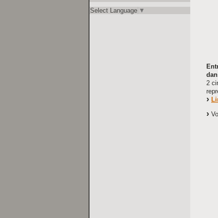
Select Language
▼
Ent
dan
2 c
repr
Li
Voi