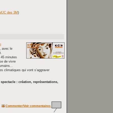
MJC des 3M
)
n
 avec le
t.
n 45 minutes
se de vivre
humains...
mes climatiques qui vont s’aggraver
 spectacle : création, représentations,
Commenter/Voir commentaires