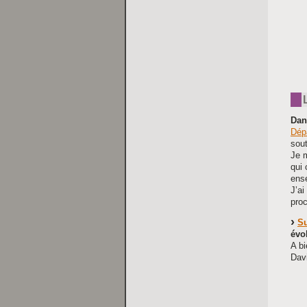
Dan
Dép
sou
Je m
qui
ense
J’ai
pro
Su
évol
A bi
Dav