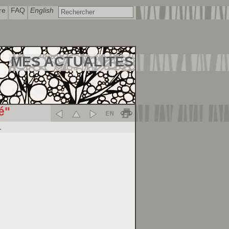
re
FAQ
English
MES ACTUALITÉS
é"
.