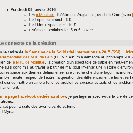
Vendredi 08 janvier 2016
19h
à Montluel
, Théâtre des Augustins, av de la Gare (avec
Tarif spectacle seul : 6 €
Tarif film + spectacle : 10 €
+ séances scolaires les 5 et 6 janvier
Le contexte de la création
s le cadre de
la Semaine de la Solidarité Internationale 2015 (SSI)
,
l’Unio
artementales des MJC de l’Ain
(UD Mjc Ain) m’a demandé au printemps 2015,
tien de
la MJC de Montluel
, la création d’un spectacle de sable en mouvemen
e suis donc mis au travail à partir de mai pour inventer une histoire d’enviro
 corresponde aux thèmes définis ensemble : recherche d’une façon harmonieu
mble, laïcité, respect de l’autre, la question des différences entre les êtres 
 choisi de mettre en arrière fond les problèmes sociaux actuels et les problè
chainement.
r la page Facebook dédiée au show
, je partagerai avec vous la vie de ce
utions...
entôt pour la suite des aventures de Salomé.
id Myriam