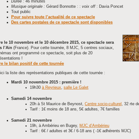
Durée :
46 minutes
Musique originale :
Gérard Bonnotte : :
voix off
: Davia Poncet
Tout public
Pour suivre toute l’actualité de ce spectacle
Des cartes postales de ce spectacle sont disponibles
re le 10 novembre et le 10 décembre 2015, ce spectacle sera
s l’Ain
(France). Pour cette tournée, 8 MJC, 5 centres sociaux,
inémas ont programmé ce spectacle, soit plus de 20
ésentations !
re le bilan positif de cette tournée
ci la liste des représentations publiques de cette tournée :
Mardi 10 novembre 2015 : première !
19h30
à Reyrieux
,
salle Le Galet
Samedi 14 novembre
20h à St Maurice de Beynost,
Centre socio-culturel
, 32 rte 
Tarif : 1€ moins de 18 ans, 5€ adultes, 7€ familles
Samedi 21 novembre
19h, à Ambérieu en Bugey,
MJC d’Ambérieu
Tarif : 6€ / adultes et 3€ / 6-18 ans ( -1€ adhérents MJC)