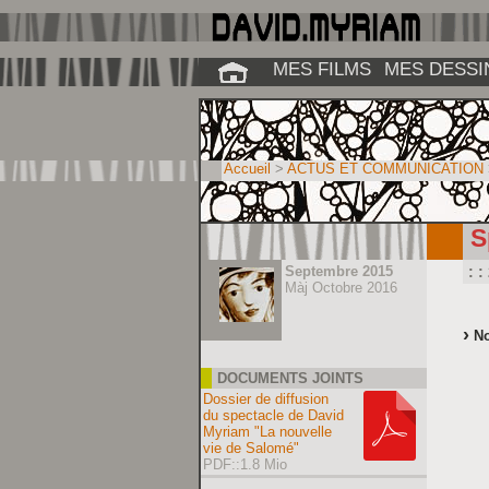
MES FILMS
MES DESSI
Accueil
>
ACTUS ET COMMUNICATION
S
Septembre 2015
: 
Màj Octobre 2016
No
DOCUMENTS JOINTS
Dossier de diffusion
du spectacle de David
Myriam "La nouvelle
vie de Salomé"
PDF::1.8 Mio