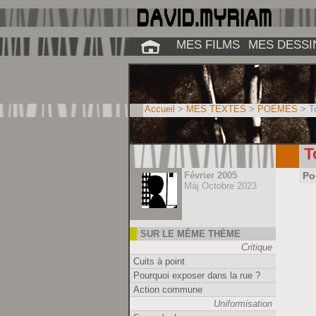
MES FILMS
MES DESSI
Accueil
>
MES TEXTES
>
POÈMES
> To
T
Février 2005
Po
Màj Octobre 2023
SUR LE MÊME THÈME
Critique
Cuits à point
Pourquoi exposer dans la rue ?
Action commune
Uniformisation