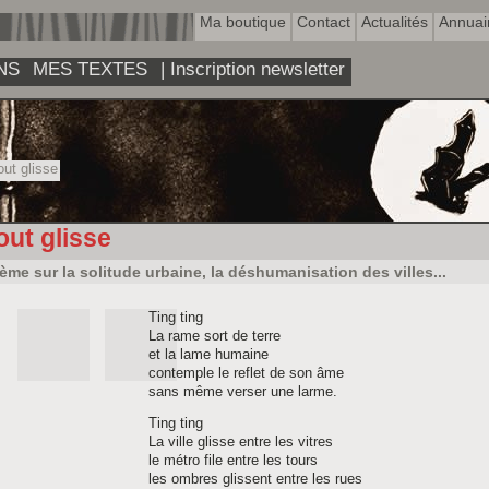
Ma boutique
Contact
Actualités
Annuai
NS
MES TEXTES
| Inscription newsletter
ut glisse
out glisse
ème sur la solitude urbaine, la déshumanisation des villes...
Ting ting
La rame sort de terre
et la lame humaine
contemple le reflet de son âme
sans même verser une larme.
Ting ting
La ville glisse entre les vitres
le métro file entre les tours
les ombres glissent entre les rues