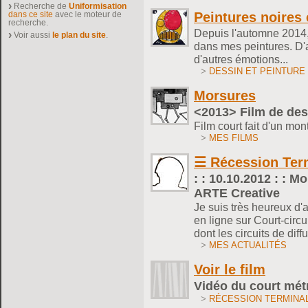
Recherche de
Uniformisation
Peintures noires 
dans ce site
avec le moteur de
recherche.
Depuis l'automne 2014, 
Voir aussi
le plan du site
.
dans mes peintures. D'a
d'autres émotions...
>
DESSIN ET PEINTURE
Morsures
<2013> Film de dess
Film court fait d'un mo
>
MES FILMS
☰ Récession Ter
: : 10.10.2012 : : M
ARTE Creative
Je suis très heureux d'
en ligne sur Court-circu
dont les circuits de dif
>
MES ACTUALITÉS
Voir le film
Vidéo du court mét
>
RÉCESSION TERMINA