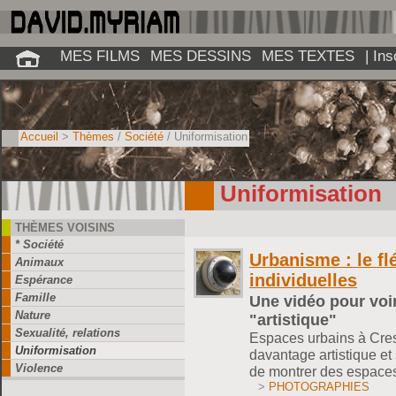
MES FILMS
MES DESSINS
MES TEXTES
| In
Accueil
>
Thèmes
/
Société
/ Uniformisation
Uniformisation
THÈMES VOISINS
* Société
Urbanisme : le f
Animaux
individuelles
Espérance
Famille
Une vidéo pour voi
Nature
"artistique"
Sexualité, relations
Espaces urbains à Crest
Uniformisation
davantage artistique et
Violence
de montrer des espaces
>
PHOTOGRAPHIES