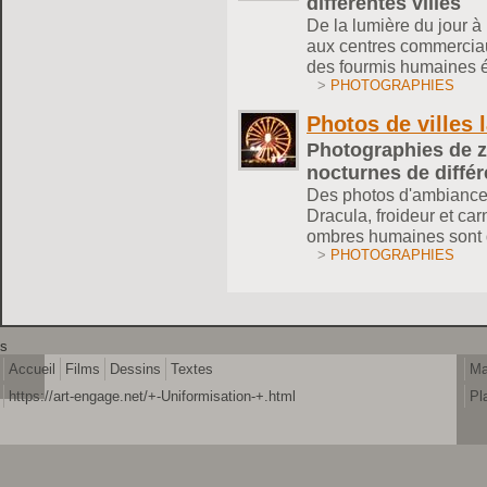
différentes villes
De la lumière du jour à l
aux centres commercia
des fourmis humaines 
>
PHOTOGRAPHIES
Photos de villes l
Photographies de 
nocturnes de différ
Des photos d'ambiances
Dracula, froideur et car
ombres humaines sont d
>
PHOTOGRAPHIES
s
Accueil
Films
Dessins
Textes
Ma
https://art-engage.net/+-Uniformisation-+.html
Pl