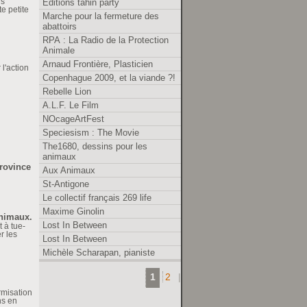
ns
Editions tahin party
e petite
Marche pour la fermeture des
abattoirs
RPA : La Radio de la Protection
Animale
Arnaud Frontière, Plasticien
l'action
Copenhague 2009, et la viande ?!
Rebelle Lion
A.L.F. Le Film
NOcageArtFest
Speciesism : The Movie
The1680, dessins pour les
animaux
province
Aux Animaux
St-Antigone
Le collectif français 269 life
Maxime Ginolin
animaux.
Lost In Between
t à tue-
r les
Lost In Between
Michèle Scharapan, pianiste
1
2
|
rmisation
ns en