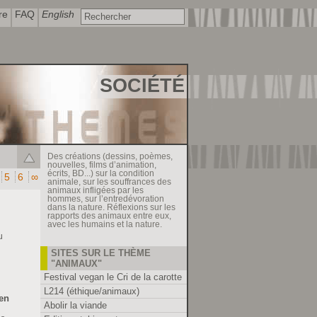
re
FAQ
English
SOCIÉTÉ
Des créations (dessins, poèmes,
nouvelles, films d’animation,
écrits, BD...) sur la condition
5
6
∞
animale, sur les souffrances des
animaux infligées par les
hommes, sur l’entredévoration
dans la nature. Réflexions sur les
rapports des animaux entre eux,
avec les humains et la nature.
u
SITES SUR LE THÈME
"ANIMAUX"
Festival vegan le Cri de la carotte
L214 (éthique/animaux)
 en
Abolir la viande