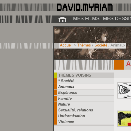
MES FILMS
MES DESSI
Accueil
>
Thèmes
/
Société
/ Animaux
A
THÈMES VOISINS
* Société
Animaux
Espérance
Famille
Nature
Sexualité, relations
Uniformisation
Violence