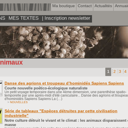
Ma boutique
Contact
Actualités
Annuai
NS
MES TEXTES
| Inscription newsletter
nimaux
1
2
3
4
Danse des agrions et troupeau d’hominidés Sapiens Sapiens
Courte nouvelle poético-écologique naturaliste
Un petit voyage temporaire dans une 4ème dimension, une parenthèse spatio-
temporelle par une après-midi d'été caniculaire... Danse des agrions et troupea
d'hominidés Sapiens Sapiens La (…)
>
NOUVELLES
Série de tableaux "Espèces détruites par cette civilisation
industrielle"
Notre culture détruit le vivant et le climat : les animaux disparaissent
masse