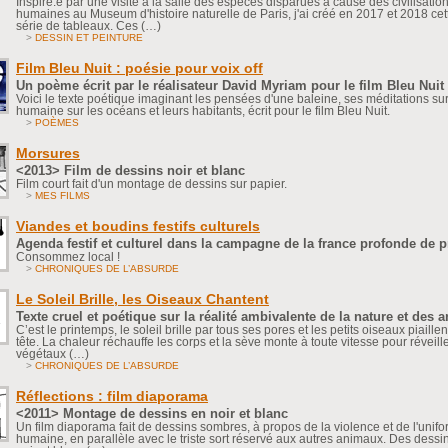
Inspiré.e par une visite à la salle des espèces disparues à cause des civilisatio
humaines au Museum d'histoire naturelle de Paris, j'ai créé en 2017 et 2018 cett
série de tableaux. Ces (…)
>
DESSIN ET PEINTURE
Film Bleu Nuit : poésie pour voix off
Un poème écrit par le réalisateur David Myriam pour le film Bleu Nuit
Voici le texte poétique imaginant les pensées d'une baleine, ses méditations sur 
humaine sur les océans et leurs habitants, écrit pour le film Bleu Nuit.
>
POÈMES
Morsures
<2013> Film de dessins noir et blanc
Film court fait d'un montage de dessins sur papier.
>
MES FILMS
Viandes et boudins festifs culturels
Agenda festif et culturel dans la campagne de la france profonde de 
Consommez local !
>
CHRONIQUES DE L’ABSURDE
Le Soleil Brille, les Oiseaux Chantent
Texte cruel et poétique sur la réalité ambivalente de la nature et des 
C’est le printemps, le soleil brille par tous ses pores et les petits oiseaux piaillen
tête. La chaleur réchauffe les corps et la sève monte à toute vitesse pour réveille
végétaux (…)
>
CHRONIQUES DE L’ABSURDE
Réflections : film diaporama
<2011> Montage de dessins en noir et blanc
Un film diaporama fait de dessins sombres, à propos de la violence et de l'unifo
humaine, en parallèle avec le triste sort réservé aux autres animaux. Des dessi