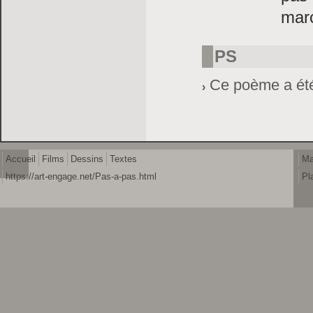
marc
PS
Ce poème a été 
Accueil
Films
Dessins
Textes
Ma
https://art-engage.net/Pas-a-pas.html
Pl