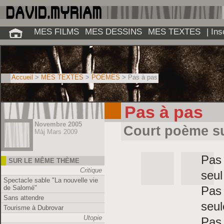
MES FILMS
MES DESSINS
MES TEXTES
| In
Accueil
>
MES TEXTES
>
POÈMES
> Pas à pas
Pas à pas
Novembre 2005
Court poème su
Màj Mars 2009
Pas 
SUR LE MÊME THÈME
Critique
seul
Spectacle sable "La nouvelle vie
Pas 
de Salomé"
Sans attendre
seul
Tourisme à Dubrovar
Utopie
Pas